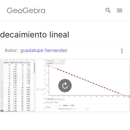
Google Classroom
decaimiento lineal
Autor:
guadalupe hernandez
GeoGebra Classroom
Abrir sesión