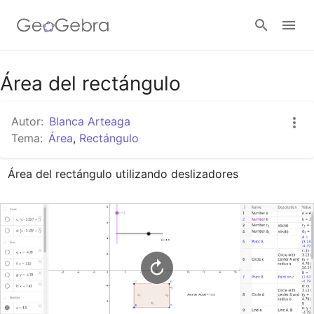
Google Classroom
Área del rectángulo
Autor:
Blanca Arteaga
GeoGebra Classroom
Tema:
Área
,
Rectángulo
Área del rectángulo utilizando deslizadores
Abrir sesión