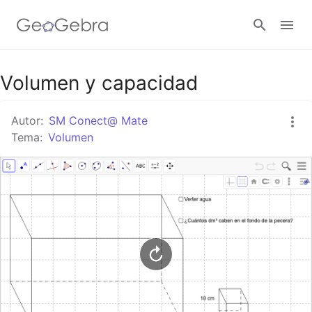
Google Classroom
Volumen y capacidad
Autor:
SM Conect@ Mate
GeoGebra Classroom
Tema:
Volumen
Abrir sesión