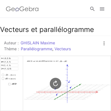
Google Classroom
Vecteurs et parallélogramme
Auteur :
GHISLAIN Maxime
Classe GeoGebra
Thème :
Parallélogramme
,
Vecteurs
Se connecter