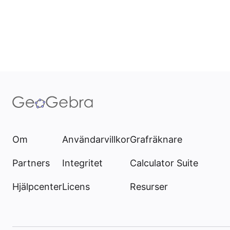
Om
Användarvillkor
Grafräknare
Partners
Integritet
Calculator Suite
Hjälpcenter
Licens
Resurser