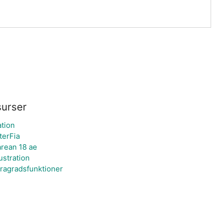
surser
ation
terFia
rean 18 ae
ustration
ragradsfunktioner