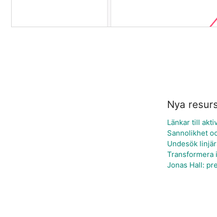
Nya resur
Länkar till akt
Sannolikhet oc
Undesök linjär
Transformera i
Jonas Hall: pr