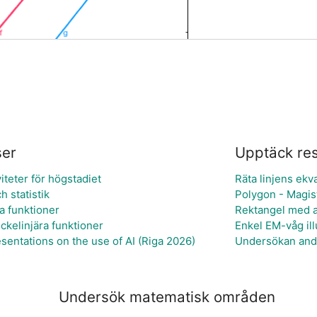
ser
Upptäck re
iviteter för högstadiet
Räta linjens ekv
h statistik
Polygon - Magis
a funktioner
Rektangel med a
ckelinjära funktioner
Enkel EM-våg ill
esentations on the use of AI (Riga 2026)
Undersökan and
Undersök matematisk områden