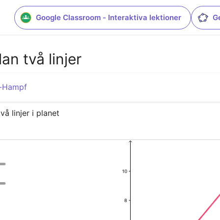
Google Classroom - Interaktiva lektioner
G
n två linjer
d-Hampf
å linjer i planet