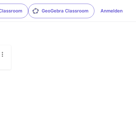
Classroom
GeoGebra Classroom
Anmelden