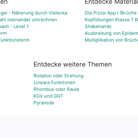
ien
Entdecke Material
ugel - Näherung durch Vielecke
Die Pizza-App I (Brüche 
ahl ineinander umrechnen
Kopfübungen Klasse 7 B
nach - Level 1
Shakehands
erm
Ausbreitung von Epidemi
unktionsterm
Multiplikation von Brüc
Entdecke weitere Themen
Rotation oder Drehung
Lineare Funktionen
Rhombus oder Raute
KGV und GGT
Pyramide