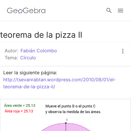
Google Classroom
teorema de la pizza II
Autor:
Fabián Colombo
GeoGebra Classroom
Tema:
Círculo
Abrir sesión
http://tsevanrabtan.wordpress.com/2010/08/01/el-
teorema-de-la-pizza-ii/