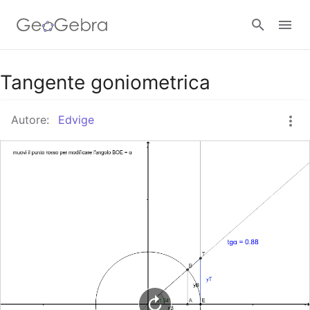
Google Classroom
Tangente goniometrica
Autore:
Edvige
GeoGebra Classroom
Accedi