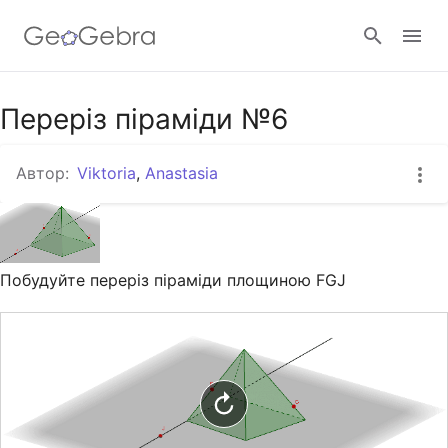
Google Клас
Переріз піраміди №6
Автор:
Viktoria
,
Anastasia
GeoGebra Клас
Увійти
Побудуйте переріз піраміди площиною FGJ