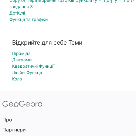
Copy of Перетворення графіків функцій (y = |f(x)|, y = f(|x|))
завдання 3
ДотКулі
Функції та графіки
Відкрийте для себе Теми
Піраміда
Діаграми
Квадратичні Функції
Лінійні Функції
Коло
Про
Партнери