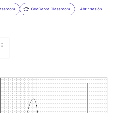
lassroom
GeoGebra Classroom
Abrir sesión