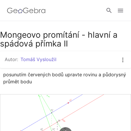
Google Classroom
Mongeovo promítání - hlavní a
spádová přímka II
GeoGebra Třída
Autor:
Tomáš Vysloužil
posunutím červených bodů upravte rovinu a půdorysný 
Přihlásit
průmět bodu