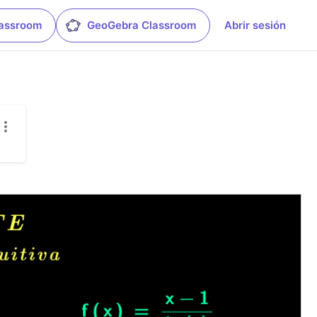
lassroom
GeoGebra Classroom
Abrir sesión