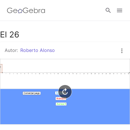
Google Classroom
El 26
Autor:
Roberto Alonso
GeoGebra Classroom
Abrir sesión