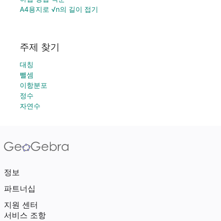
A4용지로 √n의 길이 접기
주제 찾기
대칭
뺄셈
이항분포
정수
자연수
정보
파트너십
지원 센터
서비스 조항