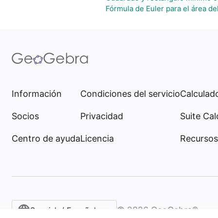
Fórmula de Euler para el área del
Información
Condiciones del servicio
Calculado
Socios
Privacidad
Suite Cal
Centro de ayuda
Licencia
Recursos
©
2026
GeoGebra®
Spanish / Español (internacional)