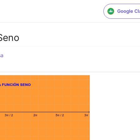
Google C
 Seno
sa