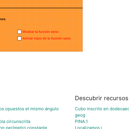
Descubrir recursos
ados opuestos el mismo ángulo
Cubo inscrito en dodecaed
geog
la circunscrita
PINA.1
on perímetro constante
Localizamos i