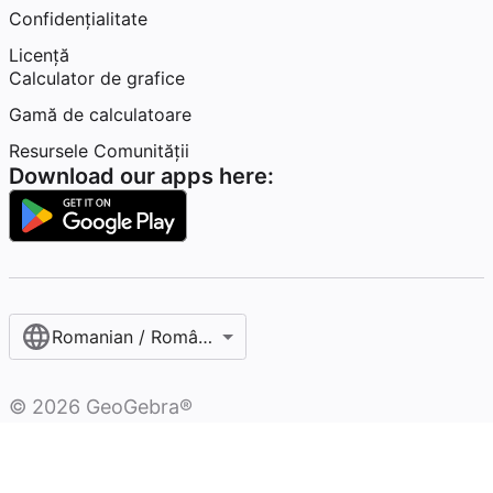
Confidențialitate
Licență
Calculator de grafice
Gamă de calculatoare
Resursele Comunității
Download our apps here:
Romanian / Română‎
©
2026
GeoGebra®