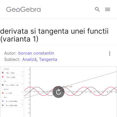
Google Classroom
derivata si tangenta unei functii
(varianta 1)
GeoGebra Classroom
Autor:
borcan constantin
Subiect:
Analiză
,
Tangenta
Autentificare