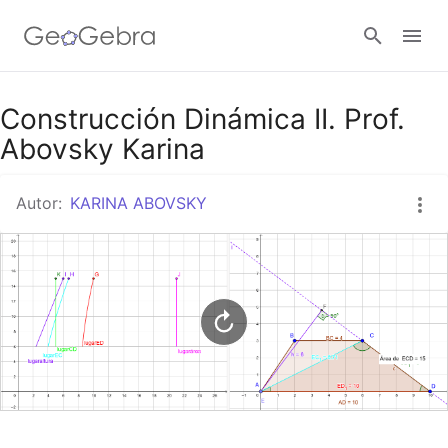
Google Classroom
Construcción Dinámica II. Prof.
Abovsky Karina
GeoGebra Classroom
Autor:
KARINA ABOVSKY
Abrir sesión