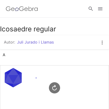
Google Classroom
Icosaedre regular
Autor:
Juli Jurado i Llamas
Aula GeoGebra
A
Valideu-vos