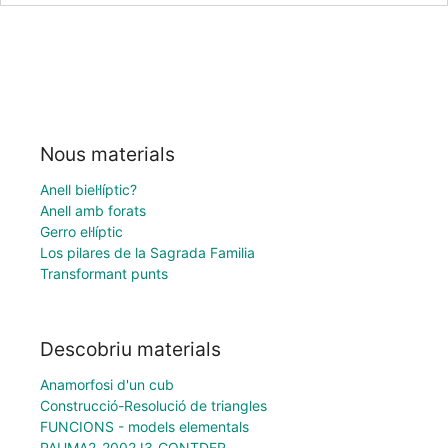
Nous materials
Anell biel·líptic?
Anell amb forats
Gerro el·líptic
Los pilares de la Sagrada Familia
Transformant punts
Descobriu materials
Anamorfosi d'un cub
Construcció-Resolució de triangles
FUNCIONS - models elementals
PAUMA2_2002J3_CONTDER