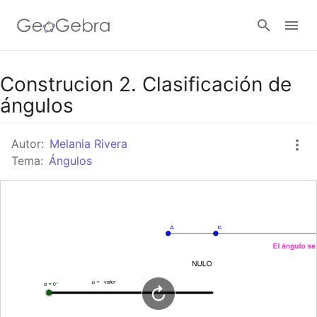
Google Classroom
Construcion 2. Clasificación de
ángulos
GeoGebra Classroom
Autor:
Melania Rivera
Tema:
Ángulos
Abrir sesión