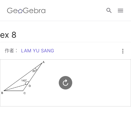
Google Classroom
ex 8
作者：
LAM YU SANG
GeoGebra Classroom
登入