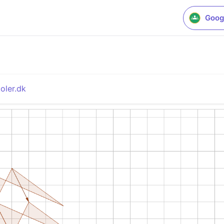
Goog
oler.dk