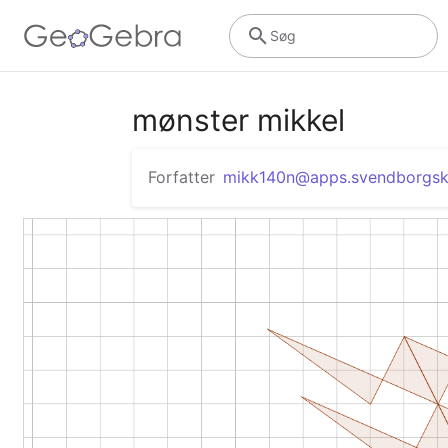
Søg
mønster mikkel
Forfatter
mikk140n@apps.svendborgsk