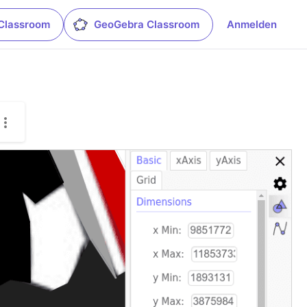
Classroom
GeoGebra Classroom
Anmelden