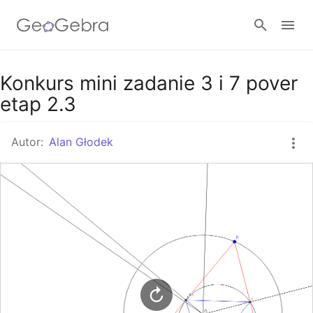
Google Classroom
Konkurs mini zadanie 3 i 7 pover
etap 2.3
GeoGebra Classroom
Autor:
Alan Głodek
Zaloguj się