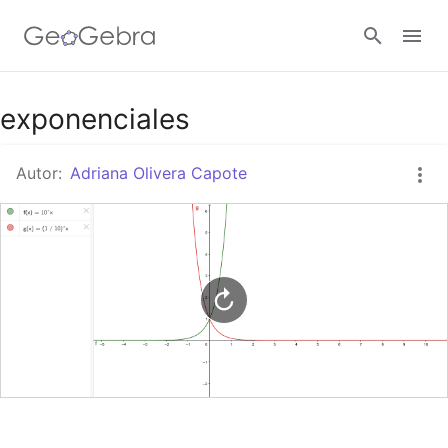
Google Classroom
exponenciales
Autor:
Adriana Olivera Capote
GeoGebra Classroom
Abrir sesión