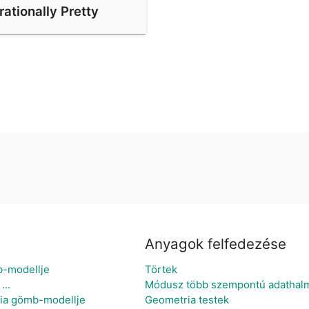
rrationally Pretty
Anyagok felfedezése
mb-modellje
Törtek
...
Módusz több szempontú adathalm
tria gömb-modellje
Geometria testek