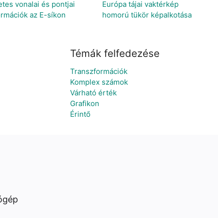
es vonalai és pontjai
Európa tájai vaktérkép
rmációk az E-síkon
homorú tükör képalkotása
Témák felfedezése
Transzformációk
Komplex számok
Várható érték
Grafikon
Érintő
ógép