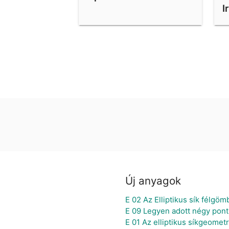
I
Új anyagok
E 02 Az Elliptikus sík félgö
E 09 Legyen adott négy pont 
E 01 Az elliptikus síkgeome