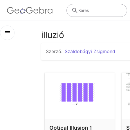
Keres
illuzió
Áttekintés
Szerző:
Száldobágyi Zsigmond
illuzió
Optical Illusion 1
Sunflowers are Irrationally Pretty
Optical Illusion 1
S