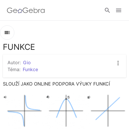
Google Classroom
FUNKCE
Osnova
GeoGebra Třída
FUNKCE
Autor:
Gio
LINEÁRNÍ FUNKCE
Téma:
Funkce
Přihlásit
KVADRATICKÁ FUNKCE
SLOUŽÍ JAKO ONLINE PODPORA VÝUKY FUNKCÍ
GONIOMETRICKÉ FUNKCE