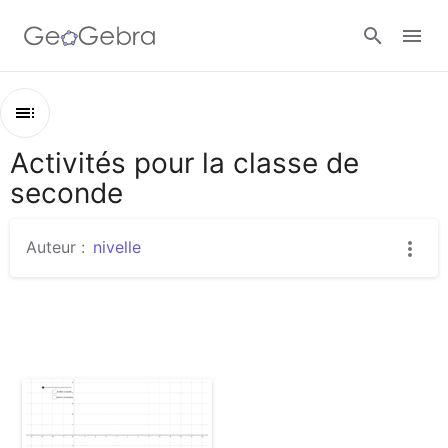
Se connecter
Activités pour la classe de
Contenu
seconde
Activités pour la classe de seconde
anim_variation
Auteur :
nivelle