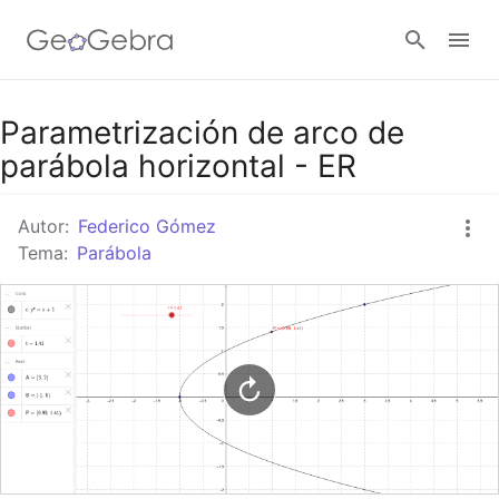
Google Classroom
Parametrización de arco de
parábola horizontal - ER
GeoGebra Classroom
Autor:
Federico Gómez
Tema:
Parábola
Abrir sesión