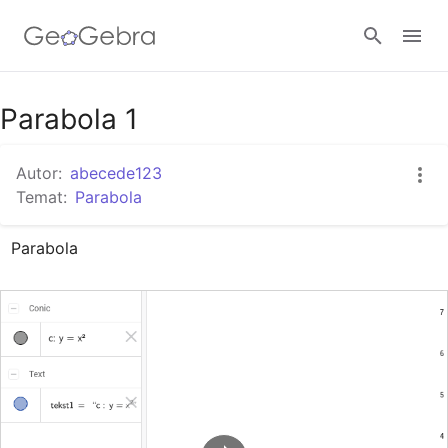
Google Classroom
Parabola 1
Autor:
abecede123
GeoGebra Classroom
Temat:
Parabola
Parabola
Zaloguj się