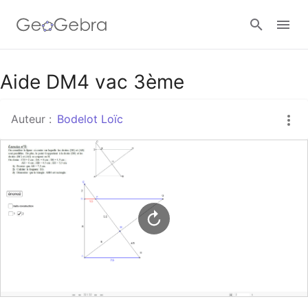
Google Classroom
Aide DM4 vac 3ème
Auteur :
Bodelot Loïc
Classe GeoGebra
Se connecter