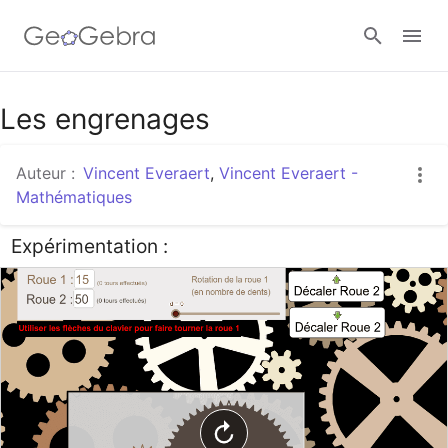
Google Classroom
Les engrenages
Auteur :
Vincent Everaert
,
Vincent Everaert -
Classe GeoGebra
Mathématiques
Expérimentation :
Se connecter