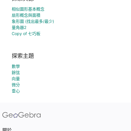
相似圖形基本概念
扇形概念與面積
象形圖 (找出最多/最少)
量角器2
Copy of 七巧板
探索主題
數學
餘弦
向量
微分
垂心
關於