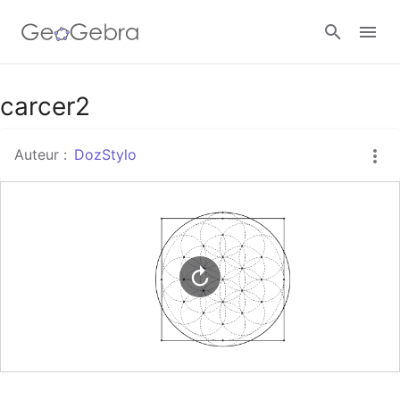
Google Classroom
carcer2
Auteur :
DozStylo
Classe GeoGebra
Se connecter