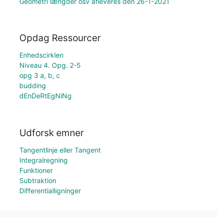
Geometri længder osv afleveres den 26-1-2021
Opdag Ressourcer
Enhedscirklen
Niveau 4. Opg. 2-5
opg 3 a, b, c
budding
dEnDeRtEgNiNg
Udforsk emner
Tangentlinje eller Tangent
Integralregning
Funktioner
Subtraktion
Differentialligninger