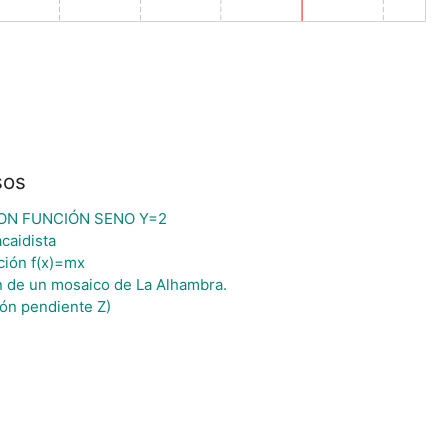
sos
ON FUNCIÓN SENO Y=2
caidista
ción f(x)=mx
ón de un mosaico de La Alhambra.
ón pendiente Z)