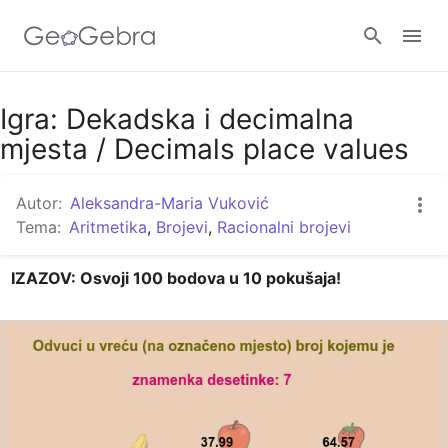
Google Classroom
Igra: Dekadska i decimalna
mjesta / Decimals place values
GeoGebra Razred
Autor:
Aleksandra-Maria Vuković
Tema:
Aritmetika
,
Brojevi
,
Racionalni brojevi
Prijavi se
IZAZOV: Osvoji 100 bodova u 10 pokušaja!