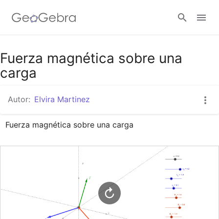
Google Classroom
Fuerza magnética sobre una
carga
GeoGebra Classroom
Autor:
Elvira Martinez
Fuerza magnética sobre una carga
Abrir sesión