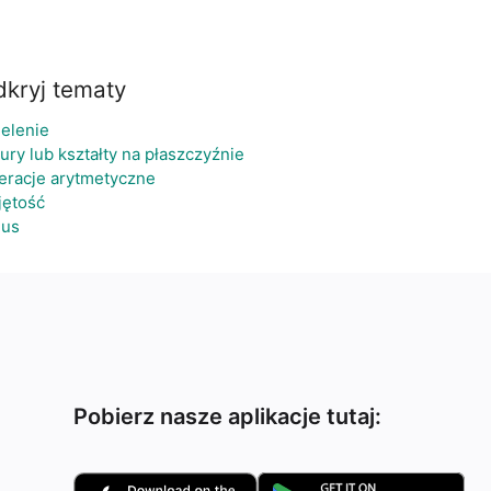
kryj tematy
elenie
ury lub kształty na płaszczyźnie
eracje arytmetyczne
jętość
nus
Pobierz nasze aplikacje tutaj: