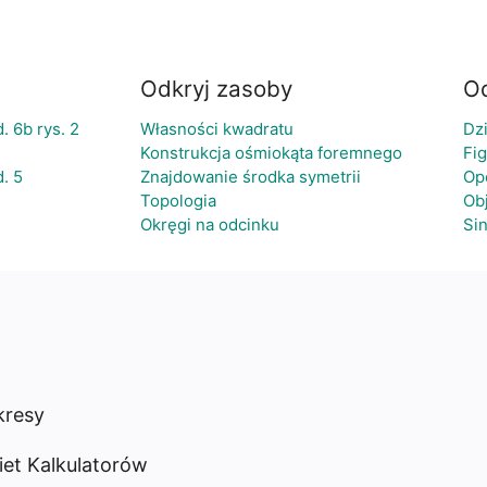
Odkryj zasoby
Od
. 6b rys. 2
Własności kwadratu
Dzi
Konstrukcja ośmiokąta foremnego
Fig
. 5
Znajdowanie środka symetrii
Op
Topologia
Ob
Okręgi na odcinku
Si
resy
iet Kalkulatorów