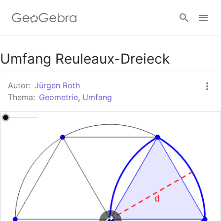
Google Classroom
Umfang Reuleaux-Dreieck
Autor:
Jürgen Roth
GeoGebra Classroom
Thema:
Geometrie
,
Umfang
Anmelden