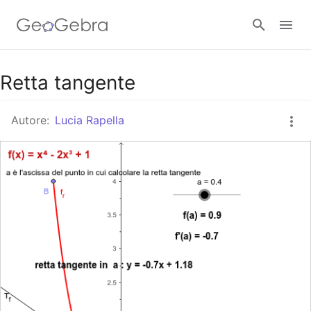
Google Classroom
Retta tangente
Autore:
Lucia Rapella
GeoGebra Classroom
Accedi