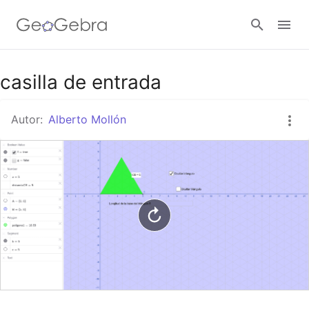
Google Classroom
casilla de entrada
Autor:
Alberto Mollón
GeoGebra Classroom
Abrir sesión