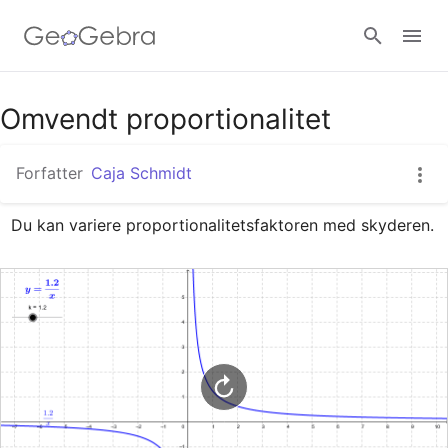
Google Classroom
Omvendt proportionalitet
Forfatter
Caja Schmidt
GeoGebra Classroom
Du kan variere proportionalitetsfaktoren med skyderen.
Log ind