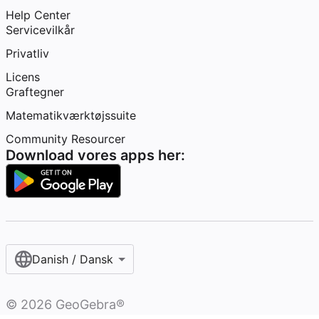
Help Center
Servicevilkår
Privatliv
Licens
Graftegner
Matematikværktøjssuite
Community Resourcer
Download vores apps her:
Danish / Dansk‎
©
2026
GeoGebra®