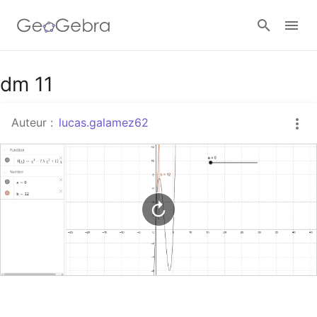
Google Classroom
dm 11
Auteur :
lucas.galamez62
Classe GeoGebra
Se connecter