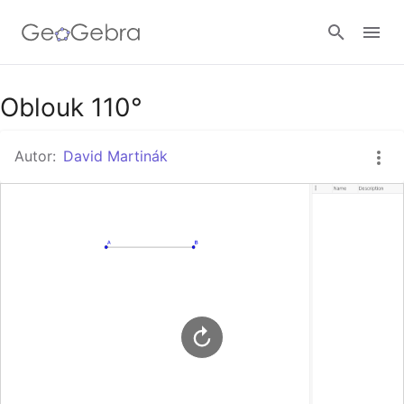
Google Classroom
Oblouk 110°
Autor:
David Martinák
GeoGebra Třída
Přihlásit