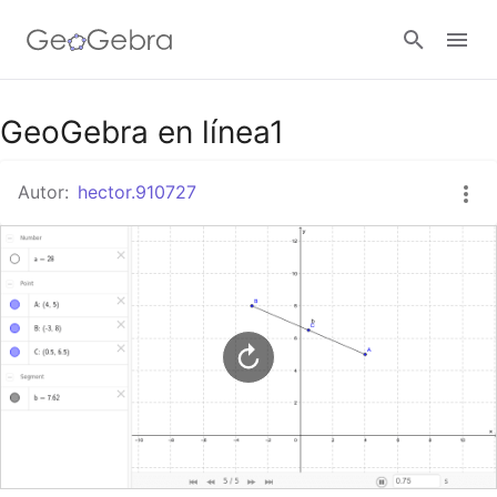
Google Classroom
GeoGebra en línea1
Autor:
hector.910727
GeoGebra Classroom
Abrir sesión