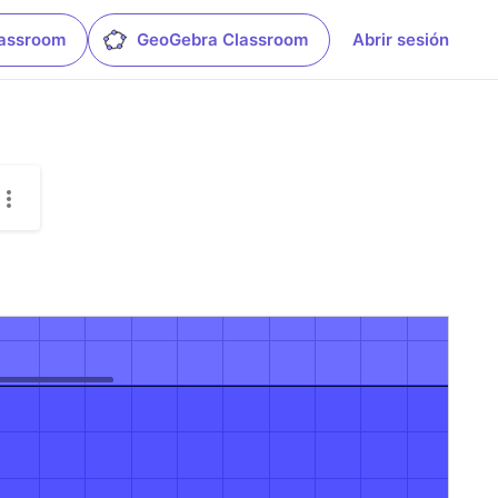
lassroom
GeoGebra Classroom
Abrir sesión