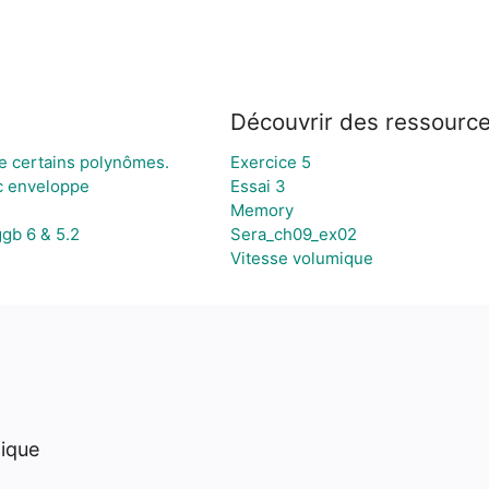
Découvrir des ressourc
de certains polynômes.
Exercice 5
c enveloppe
Essai 3
Memory
ggb 6 & 5.2
Sera_ch09_ex02
Vitesse volumique
hique