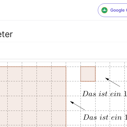
Google 
eter