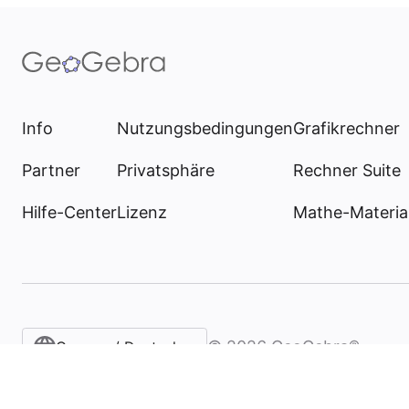
Info
Nutzungsbedingungen
Grafikrechner
Partner
Privatsphäre
Rechner Suite
Hilfe-Center
Lizenz
Mathe-Materia
©
2026
GeoGebra®
German / Deutsch