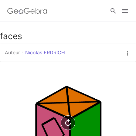
Google Classroom
faces
Auteur :
Nicolas ERDRICH
Classe GeoGebra
Se connecter