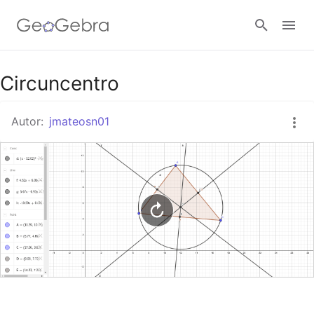
Google Classroom
Circuncentro
Autor:
jmateosn01
GeoGebra Classroom
Abrir sesión